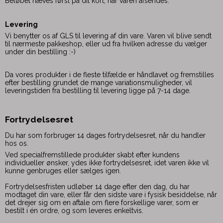
Beløbet hæves først på dit kort, når varen afsendes.
Levering
Vi benytter os af GLS til levering af din vare. Varen vil blive sendt
til nærmeste pakkeshop, eller ud fra hvilken adresse du vælger
under din bestilling :-)
Da vores produkter i de fleste tilfælde er håndlavet og fremstilles
efter bestilling grundet de mange variationsmuligheder, vil
leveringstiden fra bestilling til levering ligge på 7-14 dage.
Fortrydelsesret
Du har som forbruger 14 dages fortrydelsesret, når du handler
hos os.
Ved specialfremstillede produkter skabt efter kundens
individueller ønsker, ydes ikke fortrydelsesret, idet varen ikke vil
kunne genbruges eller sælges igen.
Fortrydelsesfristen udløber 14 dage efter den dag, du har
modtaget din vare, eller får den sidste vare i fysisk besiddelse, når
det drejer sig om en aftale om flere forskellige varer, som er
bestilt i én ordre, og som leveres enkeltvis.