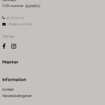
Denmark
CVR-nummer
:
39309637
29 73 00 10
:
info@wood-it.dk
Sitemap
Mærker
Information
Kontakt
Handelsbetingelser