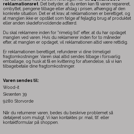
reklamationsret
. Det betyder, at du enten kan få varen repareret,
ombyttet, pengene tilbage eller afslag i prisen, afhængig af den
konkrete situation. Det er et krav, at reklamationen er berettiget, og
at manglen ikke er opstået som følge af fejlagtig brug af produktet
eller anden skadeforvoldende adfærd.
Du skal reklamere inden for ”rimelig tid” efter, at du har opdaget
manglen ved varen. Hvis du reklamerer inden for to måneder
efter, at manglen er opdaget, vil reklamationen altid være rettidig.
Er reklamationen berettiget, refunderer vi dine (rimelige)
fragtomkostninger. Varen skal altid sendes tilbage i forsvarlig
emballage, og husk at få en kvittering for afsendelse, så vi kan
tilbagebetale dine fragtomkostninger.
Varen sendes til:
Wood-it
Skrænten 39
9280 Storvorde
Når du returnerer varen, bedes du beskrive problemet så
detaljeret som muligt. Vi kan kontaktes pr. mail, tlf. eller
kontaktformular på shoppen.