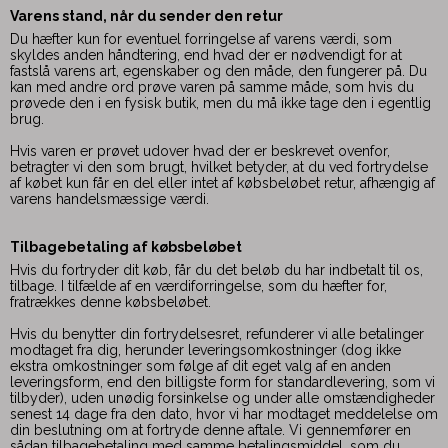
Varens stand, når du sender den retur
Du hæfter kun for eventuel forringelse af varens værdi, som
skyldes anden håndtering, end hvad der er nødvendigt for at
fastslå varens art, egenskaber og den måde, den fungerer på. Du
kan med andre ord prøve varen på samme måde, som hvis du
prøvede den i en fysisk butik, men du må ikke tage den i egentlig
brug.
Hvis varen er prøvet udover hvad der er beskrevet ovenfor,
betragter vi den som brugt, hvilket betyder, at du ved fortrydelse
af købet kun får en del eller intet af købsbeløbet retur, afhængig af
varens handelsmæssige værdi.
Tilbagebetaling af købsbeløbet
Hvis du fortryder dit køb, får du det beløb du har indbetalt til os,
tilbage. I tilfælde af en værdiforringelse, som du hæfter for,
fratrækkes denne købsbeløbet.
Hvis du benytter din fortrydelsesret, refunderer vi alle betalinger
modtaget fra dig, herunder leveringsomkostninger (dog ikke
ekstra omkostninger som følge af dit eget valg af en anden
leveringsform, end den billigste form for standardlevering, som vi
tilbyder), uden unødig forsinkelse og under alle omstændigheder
senest 14 dage fra den dato, hvor vi har modtaget meddelelse om
din beslutning om at fortryde denne aftale. Vi gennemfører en
sådan tilbagebetaling med samme betalingsmiddel, som du