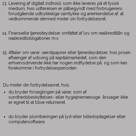
Levering af digitalt indhold, som ikke leveres på et fysisk
medium, hvis udførelsen er påbegyndt med forbrugerens
forudgående udtrykkelige samtykke og anerkendelse af, at
vedkommende dermed mister sin fortrydelsesret,
Finansielle tjenesteydelser omfattet af lov om realkreditlån og
realkreditobligationer m.v.
Aftaler om varer, værdipapirer eller tjenesteydelser, hvis prisen
afhænger af udsving på kapitalmarkedet, som den
erhvervsdrivende ikke har nogen indflydelse på, og som kan
forekomme i fortrydelsesperioden.
Du mister din fortrydelsesret, hvis;
du bryder forseglingen på varer, som af
sundhedsbeskyttelses- eller hygiejnemæssige årssager ikke
er egnet til at blive returneret.
du bryder plomberingen på lyd-eller billedoptagelser eller
computersoftware.