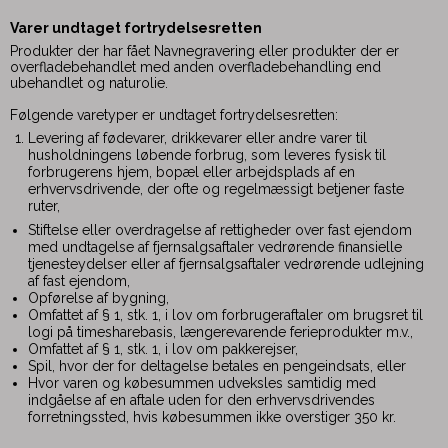
Varer undtaget fortrydelsesretten
Produkter der har fået Navnegravering eller produkter der er
overfladebehandlet med anden overfladebehandling end
ubehandlet og naturolie.
Følgende varetyper er undtaget fortrydelsesretten:
Levering af fødevarer, drikkevarer eller andre varer til
husholdningens løbende forbrug, som leveres fysisk til
forbrugerens hjem, bopæl eller arbejdsplads af en
erhvervsdrivende, der ofte og regelmæssigt betjener faste
ruter,
Stiftelse eller overdragelse af rettigheder over fast ejendom
med undtagelse af fjernsalgsaftaler vedrørende finansielle
tjenesteydelser eller af fjernsalgsaftaler vedrørende udlejning
af fast ejendom,
Opførelse af bygning,
Omfattet af § 1, stk. 1, i lov om forbrugeraftaler om brugsret til
logi på timesharebasis, længerevarende ferieprodukter m.v.,
Omfattet af § 1, stk. 1, i lov om pakkerejser,
Spil, hvor der for deltagelse betales en pengeindsats, eller
Hvor varen og købesummen udveksles samtidig med
indgåelse af en aftale uden for den erhvervsdrivendes
forretningssted, hvis købesummen ikke overstiger 350 kr.