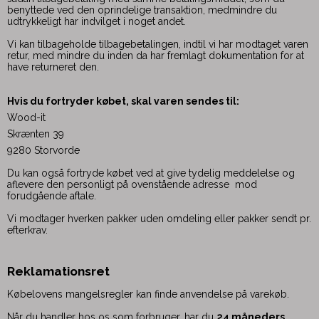
benyttede ved den oprindelige transaktion, medmindre du
udtrykkeligt har indvilget i noget andet.
Vi kan tilbageholde tilbagebetalingen, indtil vi har modtaget varen
retur, med mindre du inden da har fremlagt dokumentation for at
have returneret den.
Hvis du fortryder købet, skal varen sendes til:
Wood-it
Skrænten 39
9280 Storvorde
Du kan også fortryde købet ved at give tydelig meddelelse og
aflevere den personligt på ovenstående adresse mod
forudgående aftale.
Vi modtager hverken pakker uden omdeling eller pakker sendt pr.
efterkrav.
Reklamationsret
Købelovens mangelsregler kan finde anvendelse på varekøb.
Når du handler hos os som forbruger, har du
24 måneders