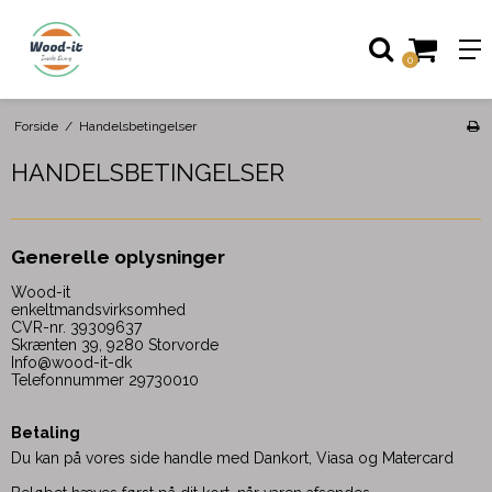
0
Forside
/
Handelsbetingelser
HANDELSBETINGELSER
Generelle oplysninger
Wood-it
enkeltmandsvirksomhed
CVR-nr. 39309637
Skrænten 39, 9280 Storvorde
Info@wood-it-dk
Telefonnummer 29730010
Betaling
Du kan på vores side handle med Dankort, Viasa og Matercard