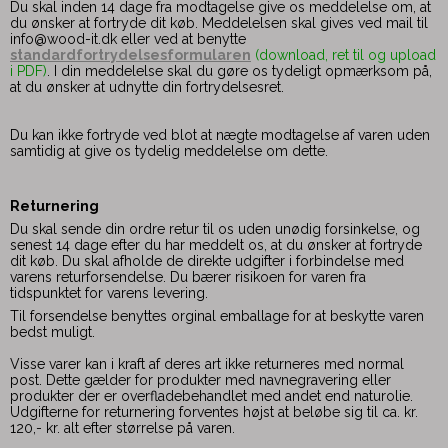
Du skal inden 14 dage fra modtagelse give os meddelelse om, at
du ønsker at fortryde dit køb. Meddelelsen skal gives ved mail til
info@wood-it.dk eller ved at benytte
standardfortrydelsesformularen
(download, ret til og upload
i PDF)
. I din meddelelse skal du gøre os tydeligt opmærksom på,
at du ønsker at udnytte din fortrydelsesret.
Du kan ikke fortryde ved blot at nægte modtagelse af varen uden
samtidig at give os tydelig meddelelse om dette.
Returnering
Du skal sende din ordre retur til os uden unødig forsinkelse, og
senest 14 dage efter du har meddelt os, at du ønsker at fortryde
dit køb. Du skal afholde de direkte udgifter i forbindelse med
varens returforsendelse. Du bærer risikoen for varen fra
tidspunktet for varens levering.
Til forsendelse benyttes orginal emballage for at beskytte varen
bedst muligt.
Visse varer kan i kraft af deres art ikke returneres med normal
post. Dette gælder for produkter med navnegravering eller
produkter der er overfladebehandlet med andet end naturolie.
Udgifterne for returnering forventes højst at beløbe sig til ca. kr.
120,- kr. alt efter størrelse på varen.