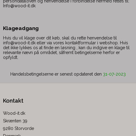
persondataloven og henvendelse i forbindelse hermed rettes til:
Info@wood-it.dk
Klageadgang
Hvis du vil klage over dit køb, skal du rette henvendelse til
info@wood-it.dk eller via vores kontaktformular i webshop. Hvis
det ikke lykkes os at finde en løsning , kan du indgive en klage til
relevante nævn på området, såfremt betingelserne herfor er
opfyldt.
Handelsbetingelserne er senest opdateret den
31-07-2023
Kontakt
Wood-it.dk
Skrænten 39
9280 Storvorde