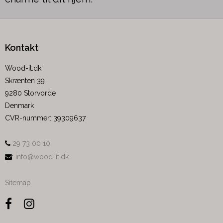
Kontakt
Wood-it.dk
Skrænten 39
9280 Storvorde
Denmark
CVR-nummer
:
39309637
29 73 00 10
:
info@wood-it.dk
Sitemap