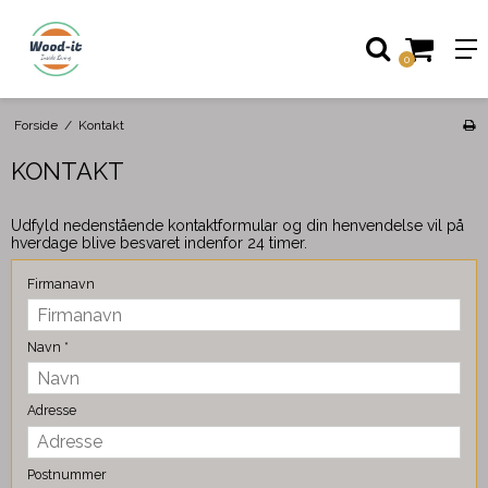
0
Forside
/
Kontakt
KONTAKT
Udfyld nedenstående kontaktformular og din henvendelse vil på
hverdage blive besvaret indenfor 24 timer.
Firmanavn
Navn
*
Adresse
Postnummer