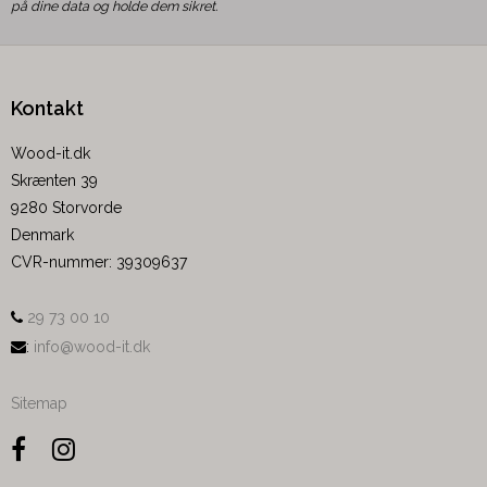
på dine data og holde dem sikret.
Kontakt
Wood-it.dk
Skrænten 39
9280 Storvorde
Denmark
CVR-nummer
:
39309637
29 73 00 10
:
info@wood-it.dk
Sitemap