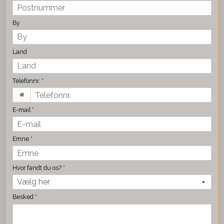
By
Land
Telefonnr.
*
E-mail
*
Emne
*
Hvor fandt du os?
*
Besked
*