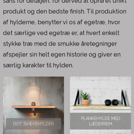
sans for detaljen, for derved at opnå et unikt
produkt og den bedste finish. Til produktion
af hylderne, benytter vi os af egetræ, hvor
det særlige ved egetræ er, at hvert enkelt
stykke træ med de smukke åretegninger
afspejler sin helt egen historie og giver en
særlig karakter til hylden.
PLANKEHYLDE MED
DOT SVÆVEHYLDER
LÆDERREM