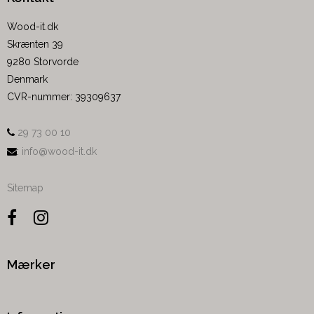
Wood-it.dk
Skrænten 39
9280 Storvorde
Denmark
CVR-nummer
:
39309637
29 73 00 10
:
info@wood-it.dk
Sitemap
Mærker