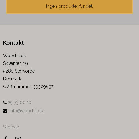
Ingen produkter fundet.
Kontakt
Wood-it.dk
Skrænten 39
9280 Storvorde
Denmark
CVR-nummer
:
39309637
29 73 00 10
:
info@wood-it.dk
Sitemap