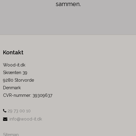
sammen.
Kontakt
Wood-it.dk
Skrænten 39
9280 Storvorde
Denmark
CVR-nummer
:
39309637
29 73 00 10
:
info@wood-it.dk
Sitemap