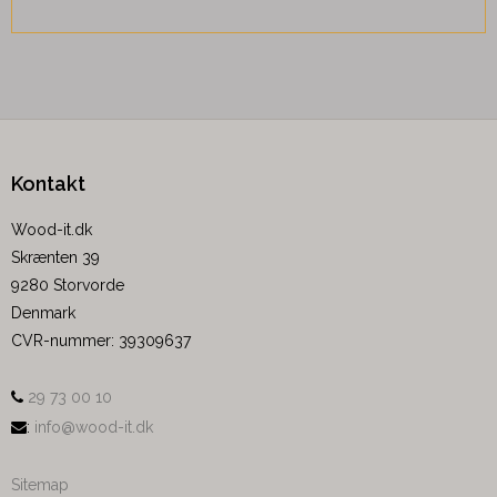
Kontakt
Wood-it.dk
Skrænten 39
9280 Storvorde
Denmark
CVR-nummer
:
39309637
29 73 00 10
:
info@wood-it.dk
Sitemap